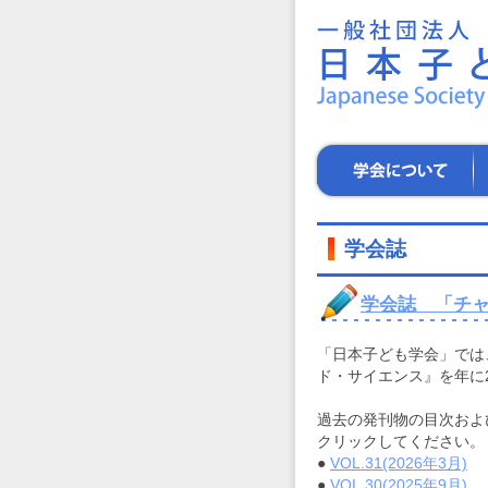
一
般
社
団
法
人
日
学
学
本
会
術
子
に
集
ど
つ
会
も
い
学会誌
学
て
会
～
学会誌 「チ
子
ど
「日本子ども学会」では
も
ド・サイエンス』を年に
た
ち
の
過去の発刊物の目次およ
健
クリックしてください。
や
●
VOL.31(2026年3月)
（
か
●
VOL.30(2025年9月)
（