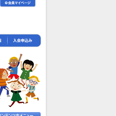
会
員
マ
イ
ペ
ー
ジ
入
会
申
込
み