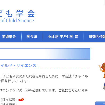
学
小
研
会
林
究
誌
登
会
「子
情
ど
報
も
学」
賞
ャイルド・サイエンス」
、子ども研究の新たな視点を得るために、学会誌『チャイル
2回発行しています。
びコンテンツの一部を公開しています。ご覧になりたい号を
目次掲載）
目次掲載）