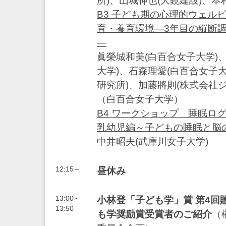
所)、山城伸也(大鏡建設)、本
B3 子ども期の心理的ウェル
育・養育環境―3年目の縦断
―
眞榮城和美(白百合女子大学)
大学)、石森理愛(白百合女子大
研究所)、加藤將則(株式会社
（白百合女子大学）
B4 ワークショップ 睡眠ロ
乳幼児編～子どもの睡眠と脳
中井昭夫(武庫川女子大学)
12:15～
昼休み
13:00～
小林登「子ども学」賞 第4回
13:50
も学奨励賞受賞者のご紹介
（