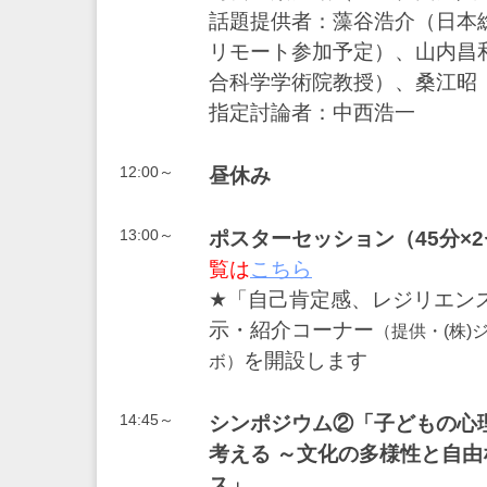
話題提供者：藻谷浩介（日本
リモート参加予定）、山内昌
合科学学術院教授）、桑江昭
指定討論者：中西浩一
12:00～
昼休み
13:00～
ポスターセッション（45分×
覧は
こちら
★「自己肯定感、レジリエン
示・紹介コーナー
（提供・(株)
を開設します
ボ）
14:45～
シンポジウム②「子どもの心
考える ～文化の多様性と自
ス」