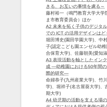
きる、お互いの事情を慮る～
藤村裕一（鳴門教育大学大学
ま市教育委員会）ほか
A2 未来を拓く子供のデジタル
での ICT の活用デザインは
堀田博史(園田学園大学)、中村
子(認定こども園エンゼル幼稚
合保育大学)、佐藤朝美(愛知淑
A3 表現活動を軸としたイン
成 ―幼稚園における50年間
際的研究―
命婦恭子(九州産業大学)、竹
学)、堀祥子(名古屋葵大学)、
期大学)
A4 幼児期の活動を支える場
ディアにおける提供者側の視