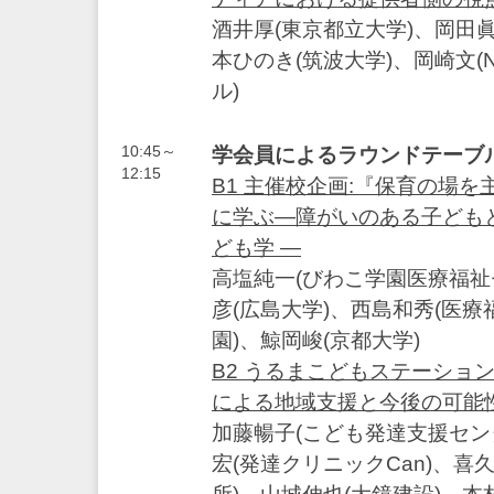
酒井厚(東京都立大学)、岡田眞
本ひのき(筑波大学)、岡崎文(
ル)
10:45～
学会員によるラウンドテーブ
12:15
B1 主催校企画:『保育の場
に学ぶ―障がいのある子ども
ども学 ―
高塩純一(びわこ学園医療福祉
彦(広島大学)、西島和秀(医
園)、鯨岡峻(京都大学)
B2 うるまこどもステーショ
による地域支援と今後の可能
加藤暢子(こども発達支援セン
宏(発達クリニックCan)、喜