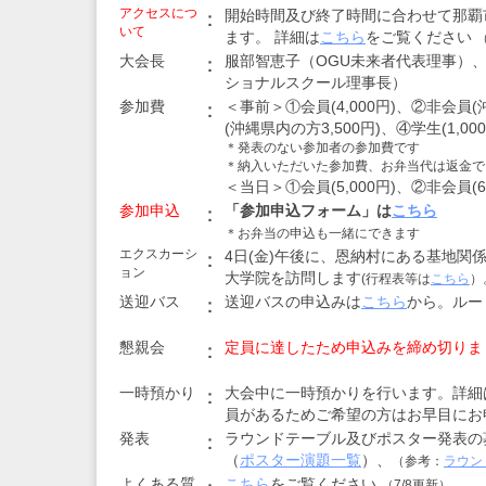
な
アクセスにつ
開始時間及び終了時間に合わせて那覇
：
いて
成
ます。 詳細は
こちら
をご覧ください
育
大会長
服部智恵子（OGU未来者代表理事）
：
環
ショナルスクール理事長）
境
参加費
＜事前＞①会員(4,000円)、②非会員(
：
づ
(沖縄県内の方3,500円)、④学生(1,000
く
＊発表のない参加者の参加費です
り
＊納入いただいた参加費、お弁当代は返金で
を
＜当日＞①会員(5,000円)、②非会員(6,
支
参加申込
「参加申込フォーム」は
こちら
：
援
＊お弁当の申込も一緒にできます
し
エクスカーシ
4日(金)午後に、恩納村にある基地関係
：
ま
ョン
大学院を訪問します
(行程表等は
こちら
）
す
送迎バス
送迎バスの申込みは
こちら
から。ルー
～
：
懇親会
定員に達したため申込みを締め切りま
：
一時預かり
大会中に一時預かりを行います。詳細
：
員があるためご希望の方はお早目にお
発表
ラウンドテーブル及びポスター発表の
：
（
ポスター演題一覧
）、
（参考：
ラウン
よくある質
こちら
をご覧ください
（7/8更新）