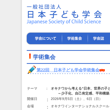
一
般
社
団
法
人
日
学
学
学
本
会
術
会
子
に
集
誌
ど
つ
会
も
い
学術集会
学
て
会
～
第22回 日本子ども学会学術集会
子
ど
も
た
テーマ
：
オキナワから考える“日本、世界の子
ち
～少子化、自己肯定感、平和構築
の
開催日
2026年9月5日（土）、6日（日）
：
健
や
会場
オキナワインターナショナルスクール
：
か