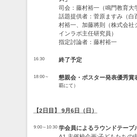
司会：藤村裕一（鳴門教育大
話題提供者：菅原ますみ（白
村裕一、加藤將則（株式会社
インラボ主任研究員）
指定討論者：藤村裕一
16:30
終了予定
18:00～
懇親会・ポスター発表優秀賞
覇にて）
【2日目】 9月6日（日）
9:00～10:30
学会員によるラウンドテーブ
A1 主催校企画:子どもたちの