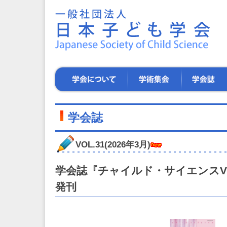
一
般
社
団
法
人
日
学
学
学
本
会
術
会
子
に
集
誌
ど
つ
会
も
い
学会誌
学
て
会
～
VOL.31(2026年3月)
子
ど
も
学会誌『チャイルド・サイエンスVOL
た
発刊
ち
の
健
や
か