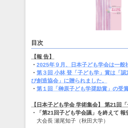
な
成
育
環
境
づ
く
り
目次
を
支
【報 告】
援
し
・
2025年９月、日本子ども学会は一
ま
・
第３回 小林 登「子ども学」賞は「認
す
～
び創造協会」に贈られました。
・
第１回「榊原子ども学奨励賞」の受
【日本子ども学会 学術集会】 第21回
・「第21回子ども学会議」を終えて 報
大会長 瀬尾知子（秋田大学）