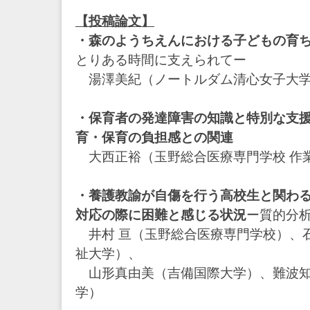
【投稿論文】
・森のようちえんにおける子どもの育
とりある時間に支えられてー
湯澤美紀（ノートルダム清心女子大
・保育者の発達障害の知識と特別な支
育・保育の負担感との関連
大西正裕（玉野総合医療専門学校 作
・養護教諭が自傷を行う高校生と関わ
対応の際に困難と感じる状況
ー質的分
井村 亘（玉野総合医療専門学校）、
祉大学）、
山形真由美（吉備国際大学）、難波知
学）