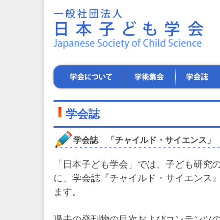
一
般
社
団
法
人
日
学
学
学
本
会
術
会
子
に
集
誌
ど
つ
会
も
い
学会誌
学
て
会
～
学会誌 「チャイルド・サイエンス」
子
ど
も
「日本子ども学会」では、子ども研究
た
に、学会誌『チャイルド・サイエンス』
ち
の
ます。
健
や
か
過去の発刊物の目次およびコンテンツ