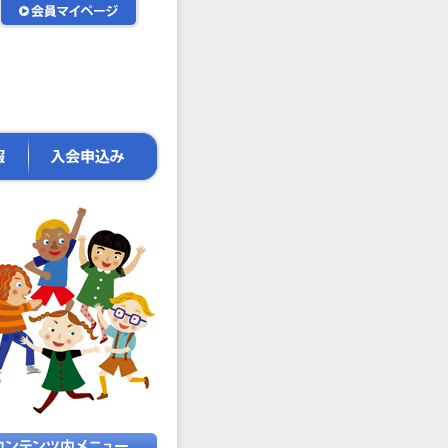
会
員
マ
イ
ペ
ー
ジ
入
会
申
込
み