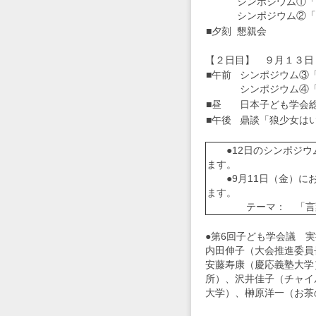
シンポジウム①「
シンポジウム②「
■夕刻
懇親会
【２日目】 ９月１３日
■午前
シンポジウム③
シンポジウム④
■昼
日本子ども学会
■午後
鼎談「狼少女は
●12日のシンポジウム
ます。
●9月11日（金）に
ます。
テーマ： 「言葉
●第6回子ども学会議 実行委員------
内田伸子（大会推進委員
安藤寿康（慶応義塾大学
所）、沢井佳子（チャイ
大学）、榊原洋一（お茶