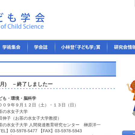
学
小
研
会
林
究
誌
登
会
「子
情
ど
報
も
学」
賞
9年9月) －終了しましたー
ども・環境・脳科学
００９年９月１２日（土）・１３日（日）
茶の水女子大学
田伸子（お茶の水女子大学教授）
茶の水女子大学 人間発達教育研究センター 榊原洋一
EL】03-5978-5477 【FAX】03-5978-5943