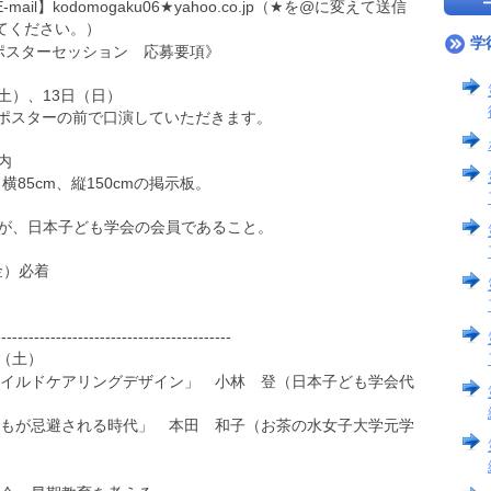
-mail】kodomogaku06★yahoo.co.jp（★を@に変えて送信
てください。）
学
ポスターセッション 応募要項》
土）、13日（日）
スターの前で口演していただきます。
内
5cm、縦150cmの掲示板。
日本子ども学会の会員であること。
金）必着
-------------------------------------------
（土）
イルドケアリングデザイン」 小林 登（日本子ども学会代
もが忌避される時代」 本田 和子（お茶の水女子大学元学