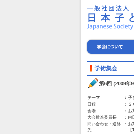
一
般
社
団
法
人
日
学
学
本
会
術
子
に
集
ど
つ
会
も
い
学術集会
学
て
会
～
第6回 (200
子
ど
テーマ
：
子
も
た
日程
：
２
ち
会場
：
お
の
大会推進委員長
：
内
健
問い合わせ・連絡
：
お
や
先
【T
か