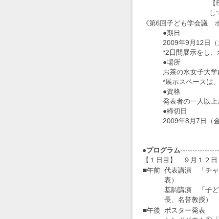
【E
な
し
成
《第6回子ども学会議 
育
●期日
環
2009年9月12日（
境
*2日間展示をし、ポ
づ
く
●場所
り
お茶の水女子大学
を
*展示スペースは、横8
支
●資格
援
発表者の一人以上が、
し
●締切日
ま
2009年8月7日（
す
～
●プログラム
---------------
【１日目】 ９月１２日
■午前
代表講演 「チャ
表）
基調講演 「子ど
長、名誉教授）
■午後
ポスター発表