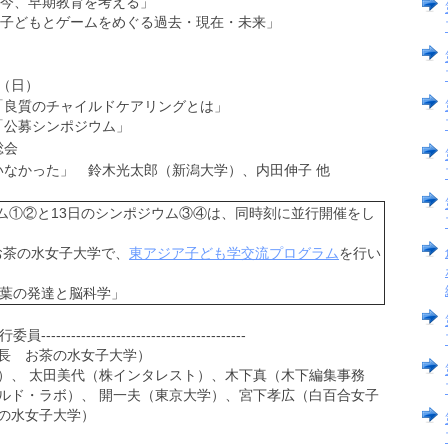
今、早期教育を考える」
子どもとゲームをめぐる過去・現在・未来」
（日）
「良質のチャイルドケアリングとは」
「公募シンポジウム」
総会
いなかった」 鈴木光太郎（新潟大学）、内田伸子 他
①②と13日のシンポジウム③④は、同時刻に並行開催をし
お茶の水女子大学で、
東アジア子ども学交流プログラム
を行い
の発達と脳科学」
-----------------------------------
長 お茶の水女子大学）
）、 太田美代（株インタレスト）、木下真（木下編集事務
ルド・ラボ）、 開一夫（東京大学）、宮下孝広（白百合女子
の水女子大学）