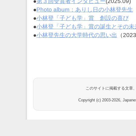
●
第３回受賞者インタビュー
(2025.09)
●
Photo album：ありし日の小林登先生
●
小林登「子ども学」賞 創設の喜び
（
●
小林登「子ども学」賞の誕生とその未
●
小林登先生の大学時代の思い出
（2023
このサイトに掲載する文章
Copyright (c) 2003-
2026, Japanes