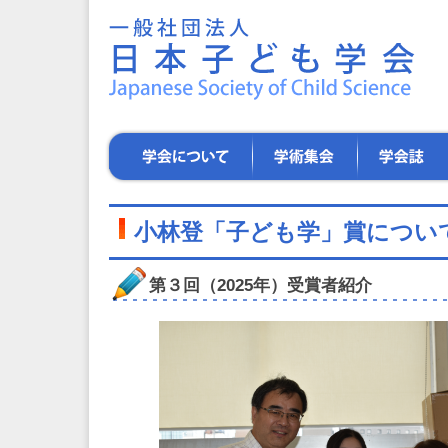
一
般
社
団
法
人
日
学
学
学
本
会
術
会
子
に
集
誌
ど
つ
会
も
い
小林登「子ども学」賞につい
学
て
会
～
第３回（2025年）受賞者紹介
子
ど
も
た
ち
の
健
や
か