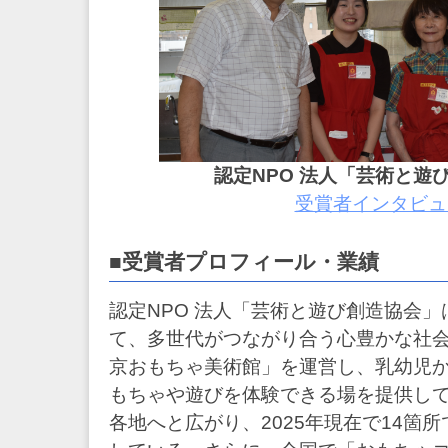
な
成
育
環
境
づ
く
り
を
認定NPO 法人「芸術と遊
支
受賞者インタビュ
援
し
ま
■受賞者プロフィール・業績
す
～
認定NPO 法人「芸術と遊び創造協会
て、多世代がつながり合う心豊かな社
京おもちゃ美術館」を運営し、乳幼児
もちゃや遊びを体験できる場を提供して
各地へと広がり、2025年現在で14箇