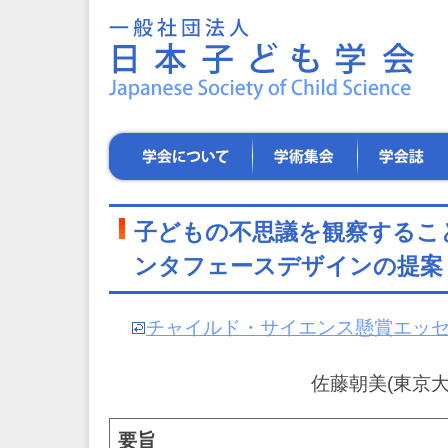
一
般
社
団
法
人
日
学
学
学
本
会
術
会
子
に
集
誌
ど
つ
会
も
い
子どもの不思議を観察するこ
学
て
会
ンタフェースデザインの提案
～
子
ど
チャイルド・サイエンス懸賞エッセイ
も
た
ち
佐藤朝美(東京大
の
健
や
要旨
か