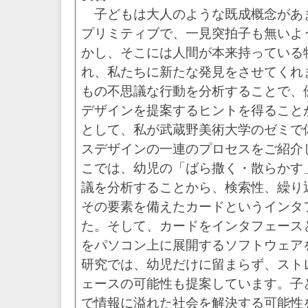
な
子どもは大人のような既成概念があ
成
プリミティブで、一見突拍子も無いよ
育
環
かし、そこには人間が本来持っている
境
れ、私たちに新たな発見をさせてくれ
づ
く
もの不思議な行動を分析することで、
り
デザインを提案するヒントを得ること
を
支
として、私が武蔵野美術大学のゼミで
援
スデザインの一連のプロセスをご紹介
し
ま
こでは、幼児の「ばら撒く・散らかす
す
議を分析することから、検索性、繰り
～
その要素を備えたカードというインタ
た。そして、カードをインタフェース
をパソコン上に展開するソフトウェア
研究では、幼児だけに留まらず、スト
ェースの可能性も提案しています。子
で情報に溢れた社会を解決する可能性