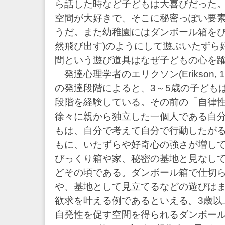
ら話した時など子どもは大喜びだった
空間が大好きで、そこに秘密っぽい要
うだ。また幼稚園にはダンボール箱をび
然飛び出す)のようにして遊ぶいたずら
間という遊び道具はなぜ子どもの心を
発達心理学者のエリクソン(Erikson, 
の発達段階によると、3～5歳の子ども
段階を経験している。その前の「自律
徐々に親から独立した一個人である自
もは、自分で考えて自分で行動したが
もに、いたずらや好奇心の強さが増し
びっくり箱や家、秘密の基地と見なし
どその頃である。ダンボール箱で仕切
や、基地として見立てるなどの遊びは
欲求を叶える例であるといえる。3歳以
自発性を促す空間を得られるダンボー