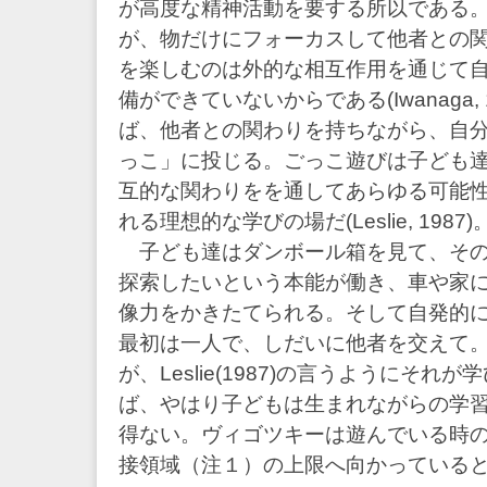
が高度な精神活動を要する所以である。
が、物だけにフォーカスして他者との
を楽しむのは外的な相互作用を通じて
備ができていないからである(Iwanaga,
ば、他者との関わりを持ちながら、自
っこ」に投じる。ごっこ遊びは子ども
互的な関わりをを通してあらゆる可能
れる理想的な学びの場だ(Leslie, 1987)
子ども達はダンボール箱を見て、その
探索したいという本能が働き、車や家
像力をかきたてられる。そして自発的
最初は一人で、しだいに他者を交えて
が、Leslie(1987)の言うようにそれ
ば、やはり子どもは生まれながらの学
得ない。ヴィゴツキーは遊んでいる時
接領域（注１）の上限へ向かっている