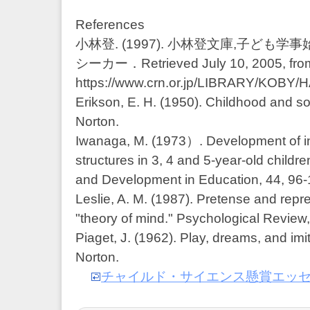
References
小林登. (1997). 小林登文庫,子ども
シーカー．Retrieved July 10, 2005, fro
https://www.crn.or.jp/LIBRARY/KOBY/
Erikson, E. H. (1950). Childhood and s
Norton.
Iwanaga, M. (1973）. Development of in
structures in 3, 4 and 5-year-old childr
and Development in Education, 44, 96-
Leslie, A. M. (1987). Pretense and repre
"theory of mind." Psychological Review
Piaget, J. (1962). Play, dreams, and im
Norton.
チャイルド・サイエンス懸賞エッセイ