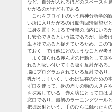
など、自分が入れるほどのスペースを
たがるのが子どもである。
これをフロイトのいう精神分析学的観
い所に入りたがるのは胎内回帰願望だ
に身を置くとまるで母親の胎内にいる
し安心できるという説であるが、筆者
生き物であると捉えているため、この"
ておく。では他にどのようなことが考
よく知られる赤ん坊の行動として唇や
れると吸い付いてくる吸引反射がある
脳にプログラムされている反射であり
乳がうまくいく、いわば生存のための
ず口を使って、身の周りの物の大きさ
を探索している。赤ん坊にとって口は
窓口であり、最初のラーニングツール
把握反射という、手のひらに触れたも