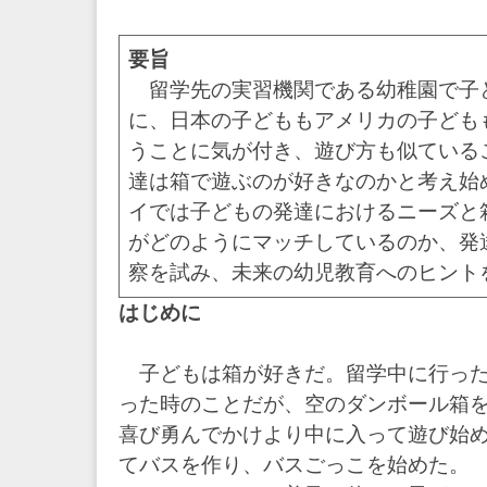
な
成
育
要旨
環
留学先の実習機関である幼稚園で子
境
づ
に、日本の子どももアメリカの子ども
く
うことに気が付き、遊び方も似ている
り
達は箱で遊ぶのが好きなのかと考え始
を
支
イでは子どもの発達におけるニーズと
援
がどのようにマッチしているのか、発
し
ま
察を試み、未来の幼児教育へのヒント
す
～
はじめに
子どもは箱が好きだ。留学中に行った
った時のことだが、空のダンボール箱
喜び勇んでかけより中に入って遊び始
てバスを作り、バスごっこを始めた。