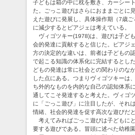
子どもは箱の中に枕を敷き、カーシー
た。ごっこ遊びはさらにおままごとに
えた遊びに発展し、具体操作期（7歳ご
に減少するとピアジェは考えている。
ヴィゴツキー(1978)は、遊びは子ど
会的発達に貢献すると信じた。ピアジ
方の決定的な違いは、前者は子どもの
で起こる知識の体系化に完結するとし
どもの発達は常に社会との関わりのな
した点にある。つまりヴィゴツキーは
ち外的なものを内的な自己の認知体系
通してこそ発達すると考えた。ヴィゴ
に「ごっこ遊び」に注目したが、それ
情緒、社会的発達を促す高次な遊びだ
考えてみればごっこ遊びは子どもにと
要する遊びである。冒頭に述べた幼稚