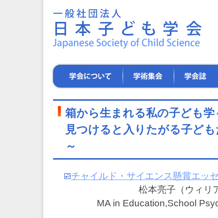
一
般
社
団
法
人
日
学
学
学
本
会
術
会
子
に
集
誌
ど
つ
会
も
い
箱から生まれる私の子ども学
学
て
会
見つけると入りたがる子ども
～
子
～
ど
も
た
チャイルド・サイエンス懸賞エッセイ
ち
の
松本亮子（ウィリ
健
MA in Education,School Psy
や
か