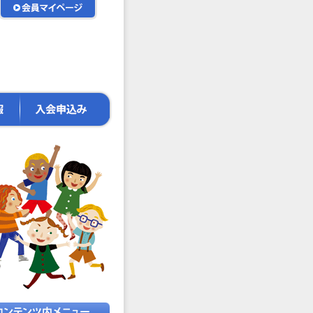
会
員
マ
イ
ペ
ー
ジ
入
会
申
込
み