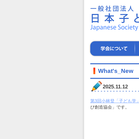
一
般
社
団
法
人
日
学
学
本
会
術
子
に
集
ど
つ
会
も
い
What's_New
学
て
会
～
2025.11.12
子
ど
第3回小林登「子ども学
も
び創造協会」です。
た
ち
の
健
や
か