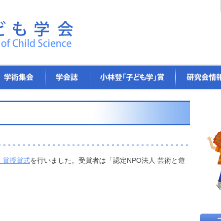
学
小
研
会
林
究
誌
登
会
「子
情
ど
報
も
学」
賞
」賞授賞式
を行いました。受賞者は「認定NPO法人 芸術と遊